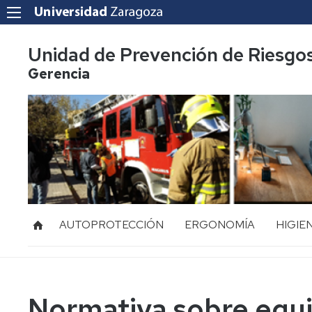
Unidad de Prevención de Riesgo
Gerencia
AUTOPROTECCIÓN
ERGONOMÍA
HIGIE
Acoso
Ruido
Laboral
Vibraci
Mediación
Normativa sobre equi
de
Radiac