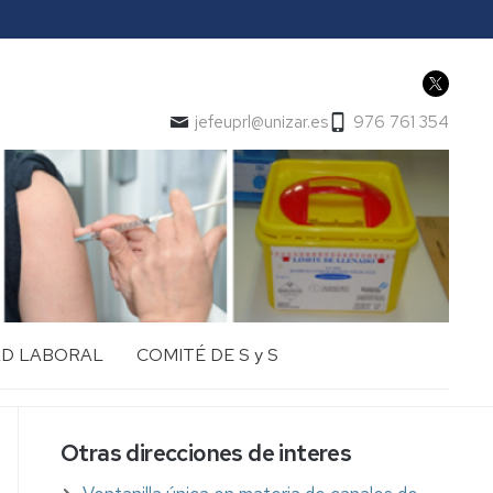
jefeuprl@unizar.es
976 761 354
AD LABORAL
COMITÉ DE S y S
Otras direcciones de interes