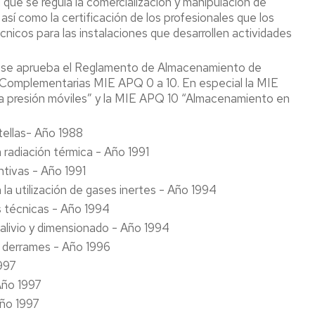
el que se regula la comercialización y manipulación de
preconcepción
saludable,
químicos
sí como la certificación de los profesionales que los
promoción
écnicos para las instalaciones que desarrollen actividades
Solicitud
de
Atmósfera
de
la
explosivas
cambio
salud
ue se aprueba el Reglamento de Almacenamiento de
de
 Complementarias MIE APQ 0 a 10. En especial la MIE
Seguridad
puesto
Campañas
contra
 presión móviles” y la MIE APQ 10 “Almacenamiento en
temporal
de
incendios
por
salud
tellas- Año 1988
riesgo
Concurrenc
de
 radiación térmica - Año 1991
Normativa
de
embarazo
actividades
ntivas - Año 1991
y/o
FAQ's
 la utilización de gases inertes - Año 1994
lactancia
natural
as técnicas - Año 1994
o
e alivio y dimensionado - Año 1994
preconcepción
y derrames - Año 1996
1997
 Año 1997
Año 1997