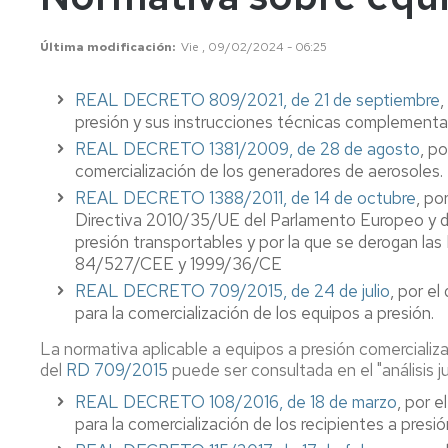
conflictos
ionizan
Última modificación
Vie , 09/02/2024 - 06:25
Ergonomía
Radiac
y
no
REAL DECRETO 809/2021, de 21 de septiembre
Psicosociología
,
ionizan
Aplicada.
presión y sus instrucciones técnicas complementar
FAQS
Contam
REAL DECRETO 1381/2009, de 28 de agosto
, p
químic
comercialización de los generadores de aerosoles.
REAL DECRETO 1388/2011, de 14 de octubre
, po
Agente
Directiva 2010/35/UE del Parlamento Europeo y de
biológi
presión transportables y por la que se derogan 
84/527/CEE y 1999/36/CE
REAL DECRETO 709/2015, de 24 de julio
, por e
para la comercialización de los equipos a presión.
La normativa aplicable a equipos a presión comercializ
del
RD 709/2015
puede ser consultada en el "análisis j
REAL DECRETO 108/2016, de 18 de marzo
, por 
para la comercialización de los recipientes a presió