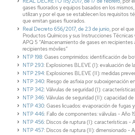
REAL DECRETO 115/2017, de 17 de febrero
, por 
gases fluorados y equipos basados en los mismos, a
utilizan y por el que se establecen los requisitos t
que emitan gases fluorados.
Real Decreto 656/2017, de 23 de junio
, por el q
Productos Químicos y sus Instrucciones Técnicas
APQ 5 “Almacenamiento de gases en recipientes a
recipientes móviles”
NTP 198
: Gases comprimidos: identificación de bo
NTP 293
: Explosiones BLEVE (I): evaluación de la
NTP 294
: Explosiones BLEVE (II): medidas preve
NTP 340
: Riesgo de asfixia por suboxigenación en
NTP 342
: Válvulas de seguridad (I): característic
NTP 346
: Válvulas de seguridad (II): capacidad d
NTP 430
: Gases licuados: evaporación de fugas 
NTP 446
: Fallo de componentes: válvulas - Año 
NTP 456
: Discos de ruptura (I): características -
NTP 457
: Discos de ruptura (II): dimensionado - 