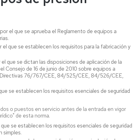
confinados
tes
Vigilancia
de
Trabajos
iones
la
en
Salud
 por el que se aprueba el Reglamento de equipos a
altura
tes
Colectiva
ias.
Riesgo
inantes
or el que se establecen los requisitos para la fabricación y
Botiquines
Eléctrico
os
r el que se dictan las disposiciones de aplicación de la
Riesgo
Comunicación
Maquinas
s
l Consejo de 16 de junio de 2010 sobre equipos a
para
de
y
cos
el
situación
las Directivas 76/767/CEE, 84/525/CEE, 84/526/CEE,
Equipos
embarazo
de
de
y/o
embarazo
Trabajo
l que se establecen los requisitos esenciales de seguridad
lactancia
/
natural
parto
Equipos
reciente
a
ados o puestos en servicio antes de la entrada en vigor
/
Trabajadores
presión
urídico" de esta norma.
lactancia
especialmente
natural
el que se establecen los requisitos esenciales de seguridad
sensibles
Almacenam
/
n simples.
de
periodo
Empresa
productos