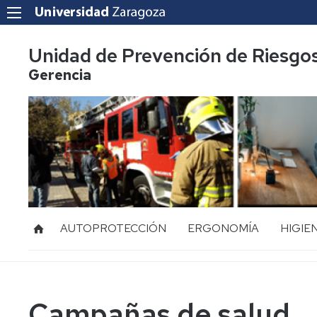
Unidad de Prevención de Riesgo
Gerencia
AUTOPROTECCIÓN
ERGONOMÍA
HIGIE
Acoso
Ruido
Laboral
Vibraci
Mediación
Campañas de salud
de
Radiac