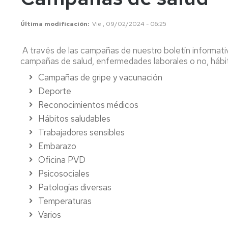
conflictos
ionizan
Última modificación
Vie , 09/02/2024 - 06:25
Ergonomía
Radiac
y
no
A través de las campañas de nuestro boletín informati
Psicosociología
ionizan
campañas de salud, enfermedades laborales o no, hábit
Aplicada.
FAQS
Contam
Campañas de gripe y vacunación
químic
Deporte
Agente
Reconocimientos médicos
biológi
Hábitos saludables
Trabajadores sensibles
Embarazo
Oficina PVD
Psicosociales
Patologías diversas
Temperaturas
Varios