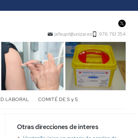
jefeuprl@unizar.es
976 761 354
AD LABORAL
COMITÉ DE S y S
Otras direcciones de interes