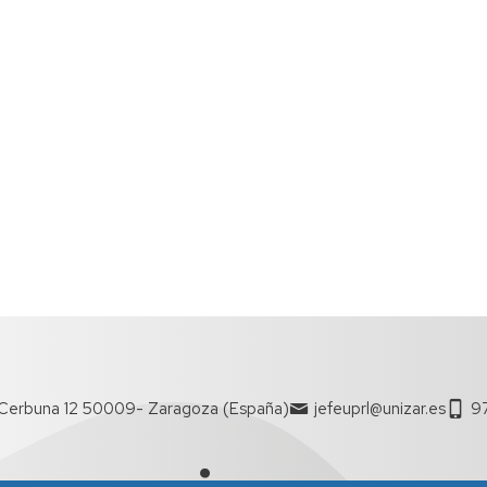
Cerbuna 12 50009- Zaragoza (España)
jefeuprl@unizar.es
9