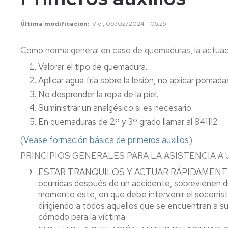
conflictos
ionizan
Última modificación
Vie , 09/02/2024 - 06:25
Ergonomía
Radiac
y
no
Como norma general en caso de quemaduras, la actuaci
Psicosociología
ionizan
Aplicada.
Valorar el tipo de quemadura.
FAQS
Contam
Aplicar agua fría sobre la lesión, no aplicar pomad
químic
No desprender la ropa de la piel.
Agente
Suministrar un analgésico si es necesario.
biológi
En quemaduras de 2º y 3º grado llamar al 841112
(
Vease formación básica de primeros auxilios
)
PRINCIPIOS GENERALES PARA LA ASISTENCIA A
ESTAR TRANQUILOS Y ACTUAR RÁPIDAMENTE: Es
ocurridas después de un accidente, sobrevienen du
momento este, en que debe intervenir el socorrista,
dirigiendo a todos aquellos que se encuentran a su
cómodo para la víctima.