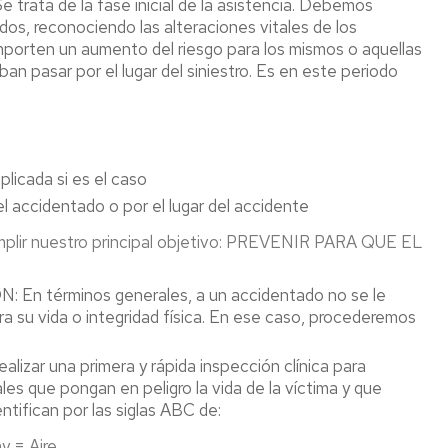
a de la fase inicial de la asistencia. Debemos
preconcepción
saludable,
químicos
dos, reconociendo las alteraciones vitales de los
promoción
mporten un aumento del riesgo para los mismos o aquellas
Solicitud
de
Atmósfera
an pasar por el lugar del siniestro. Es en este periodo
de
la
explosivas
cambio
salud
de
Seguridad
puesto
Campañas
contra
temporal
de
incendios
por
salud
plicada si es el caso
riesgo
Concurrenc
el accidentado o por el lugar del accidente
de
Normativa
de
embarazo
actividades
mplir nuestro principal objetivo: PREVENIR PARA QUE EL
y/o
FAQ's
lactancia
natural
términos generales, a un accidentado no se le
o
ara su vida o integridad física. En ese caso, procederemos
preconcepción
zar una primera y rápida inspección clínica para
ales que pongan en peligro la vida de la víctima y que
tifican por las siglas ABC de:
y = Aire