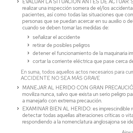
EVALUAR LA SITUACIÓN ANTES DE ACTUAR: Se trat
realizar una inspección somera de el/los accidenta
pacientes, así como todas las situaciones que co
personas que se puedan acercar en su auxilio o deb
cuando se deben tomar las medidas de:
señalizar el accidente
retirar de posibles peligros
detener el funcionamiento de la maquinaria im
cortar la corriente eléctrica que pase cerca d
En suma, todos aquellos actos necesarios para cu
ACCIDENTE NO SEA MÁS GRAVE
MANEJAR AL HERIDO CON GRAN PRECAUCIÓN: En 
moviliza nunca, salvo que exista un serio peligro p
a manejarlo con extrema precaución.
EXAMINAR BIEN AL HERIDO: es imprescindible reali
detectar todas aquellas alteraciones críticas o vit
respondiendo a la nomenclatura anglosajona se iden
Airwa