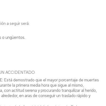
confinados
tes
Vigilancia
de
Trabajos
iones
la
en
ón a seguir será:
Salud
altura
tes
Colectiva
Riesgo
inantes
as o ungüentos.
Botiquines
Eléctrico
os
Riesgo
Comunicación
Maquinas
s
para
de
y
cos
el
situación
Equipos
embarazo
de
de
y/o
embarazo
Trabajo
lactancia
/
 UN ACCIDENTADO
natural
parto
Equipos
tá demostrado que el mayor porcentaje de muertes
reciente
a
rante la primera media hora que sigue al mismo,
/
Trabajadores
presión
lactancia
 con actitud serena y procurando tranquilizar al herido,
especialmente
natural
sensibles
 alrededor, en aras de conseguir un traslado rápido y
Almacenam
/
de
periodo
Empresa
productos