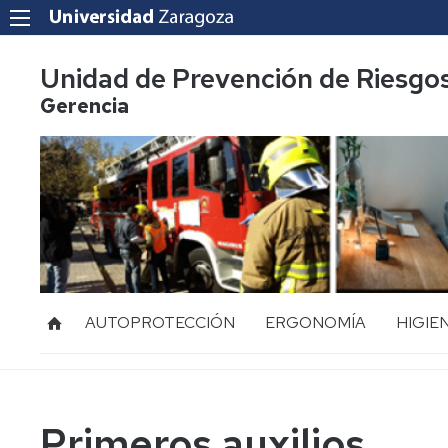
Unidad de Prevención de Riesgo
Gerencia
AUTOPROTECCIÓN
ERGONOMÍA
HIGIE
Acoso
Ruido
Laboral
Vibraci
Mediación
Primeros auxilios
de
Radiac