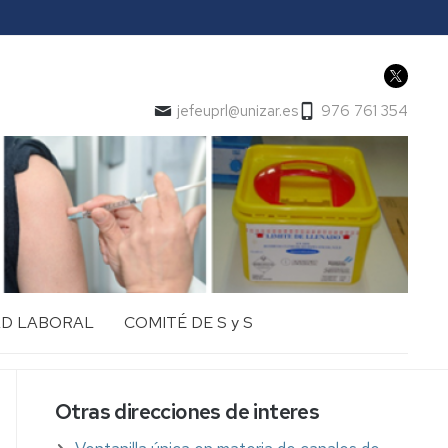
jefeuprl@unizar.es
976 761 354
AD LABORAL
COMITÉ DE S y S
Otras direcciones de interes