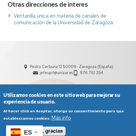
Otras direcciones de interes
Ventanilla única en materia de canales de
comunicación de la Universidad de Zaragoza
Pedro Cerbuna 12 50009- Zaragoza (España)
jefeuprl@unizar.es
976 761 354
Utilizamos cookies en este sitio web para mejorar su
experiencia de usuario.
Al hacer click en Aceptar, otorga su consentimiento para que
Más info
establezcamos cookies.
Aviso Legal
Condiciones generales de uso
Aceptar
No, gracias
ES
Política de Privacidad
Política de Cookies