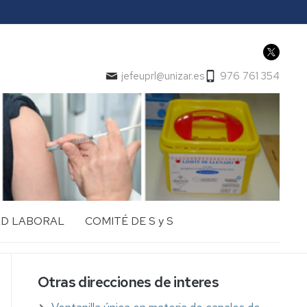
jefeuprl@unizar.es
976 761 354
AD LABORAL
COMITÉ DE S y S
Otras direcciones de interes