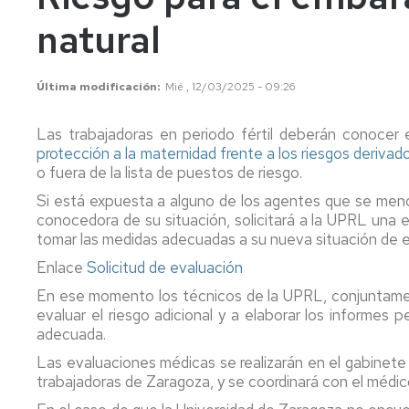
conflictos
ionizan
natural
Ergonomía
Radiac
y
no
Última modificación
Mié , 12/03/2025 - 09:26
Psicosociología
ionizan
Aplicada.
FAQS
Contam
Las trabajadoras en periodo fértil deberán conocer 
químic
protección a la maternidad frente a los riesgos derivado
o fuera de la lista de puestos de riesgo.
Agente
Si está expuesta a alguno de los agentes que se men
biológi
conocedora de su situación, solicitará a la UPRL una 
tomar las medidas adecuadas a su nueva situación de e
Enlace
Solicitud de evaluación
En ese momento los técnicos de la UPRL, conjuntamente
evaluar el riesgo adicional y a elaborar los informes
adecuada.
Las evaluaciones médicas se realizarán en el gabinete
trabajadoras de Zaragoza, y se coordinará con el médi