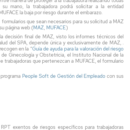
ntre manera de proteger a la trabajadora realizando todas
preconcepción
saludable,
químicos
su mano, la trabajadora podrá solicitar a la entidad
promoción
MUFACE la baja por riesgo durante el embarazo.
Solicitud
de
Atmósfera
os formularios que sean necesarios para su solicitud a MAZ
de
la
explosivas
cambio
u página web (
MAZ
salud
,
MUFACE
)
de
Seguridad
 la decisión final de MAZ, visto los informes técnicos del
puesto
Campañas
contra
 salud del SPA, depende única y exclusivamente de MAZ, .
temporal
de
incendios
recogen en la “
Guía de ayuda para la valoración del riesgo
por
salud
de Ginecología y Obstetricia, el Instituto Nacional de la
riesgo
Concurrenc
de trabajadoras que pertenezcan a MUFACE, el formulario
de
Normativa
de
embarazo
actividades
y/o
FAQ's
l programa
People Soft de Gestión del Empleado
con sus
lactancia
natural
o
preconcepción
a RPT exentos de riesgos específicos para trabajadoras