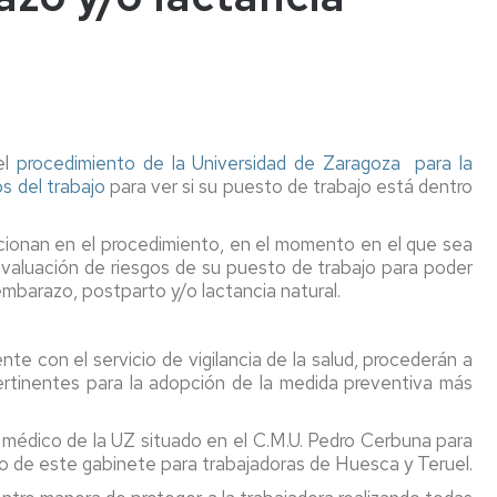
confinados
tes
Vigilancia
de
Trabajos
iones
la
en
Salud
altura
tes
Colectiva
Riesgo
inantes
el
procedimiento de la Universidad de Zaragoza para la
Botiquines
Eléctrico
os
s del trabajo
para ver si su puesto de trabajo está dentro
Riesgo
Comunicación
Maquinas
s
cionan en el procedimiento, en el momento en el que sea
para
de
y
cos
evaluación de riesgos de su puesto de trabajo para poder
el
situación
Equipos
embarazo
de
mbarazo, postparto y/o lactancia natural.
de
y/o
embarazo
Trabajo
lactancia
/
natural
parto
Equipos
 con el servicio de vigilancia de la salud, procederán a
reciente
a
 pertinentes para la adopción de la medida preventiva más
/
Trabajadores
presión
lactancia
especialmente
 médico de la UZ situado en el C.M.U. Pedro Cerbuna para
natural
sensibles
Almacenam
co de este gabinete para trabajadoras de Huesca y Teruel.
/
de
periodo
Empresa
productos