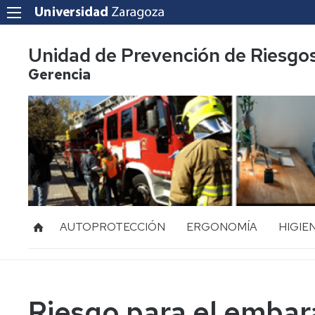
Unidad de Prevención de Riesgo
Gerencia
AUTOPROTECCIÓN
ERGONOMÍA
HIGIE
Acoso
Ruido
Laboral
Vibraci
Mediación
Riesgo para el embar
de
Radiac