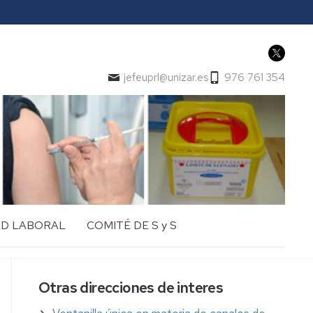
jefeuprl@unizar.es
976 761 354
AD LABORAL
COMITÉ DE S y S
Otras direcciones de interes