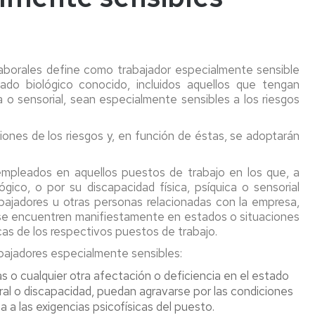
confinados
tes
Vigilancia
de
Trabajos
iones
la
en
Laborales define como trabajador especialmente sensible
Salud
altura
tes
Colectiva
ado biológico conocido, incluidos aquellos que tengan
ca o sensorial, sean especialmente sensibles a los riesgos
Riesgo
inantes
Botiquines
Eléctrico
os
ones de los riesgos y, en función de éstas, se adoptarán
Riesgo
Comunicación
Maquinas
s
para
de
y
cos
el
situación
Equipos
empleados en aquellos puestos de trabajo en los que, a
embarazo
de
de
gico, o por su discapacidad física, psíquica o sensorial
y/o
embarazo
Trabajo
bajadores u otras personas relacionadas con la empresa,
lactancia
/
o se encuentren manifiestamente en estados o situaciones
natural
parto
Equipos
icas de los respectivos puestos de trabajo.
reciente
a
bajadores especialmente sensibles:
/
Trabajadores
presión
lactancia
especialmente
as o cualquier otra afectación o deficiencia en el estado
natural
sensibles
Almacenam
al o discapacidad, puedan agravarse por las condiciones
/
de
a a las exigencias psicofísicas del puesto.
periodo
Empresa
productos