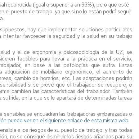
preconcepción
ial reconocida (igual o superior a un 33%), pero que esté
saludable,
químicos
promoción
n el puesto de trabajo, ya que si no lo están podrá seguir
Solicitud
de
Atmósfera
a.
de
la
explosivas
cambio
supuestos, hay que implementar soluciones particulares
salud
de
intentar favorecer la seguridad y la salud en su trabajo
Seguridad
puesto
Campañas
contra
temporal
de
incendios
 salud y el de ergonomía y psicosociología de la UZ, se
por
salud
eren factibles para llevar a la práctica en el servicio,
riesgo
Concurrenc
abajador, en base a las patologías que sufra. Estas
de
Normativa
de
a adquisición de mobiliario ergonómico, el aumento de
embarazo
actividades
tareas, cambio de horarios, etc. Las adaptaciones podrán
y/o
FAQ's
ensibilidad si se prevé que el trabajador se recupere, o
lactancia
forme cambien las características del trabajador. También
natural
o
a sufrida, en la que se le apartará de determinadas tareas
preconcepción
.
e sensibles se encuadran las trabajadoras embarazadas o
ión puede ver en el siguiente enlace de esta misma web
.
sible a los riesgos de su puesto de trabajo, y tras todas
ión, no se consigue disminuir los riesgos añadidos para su