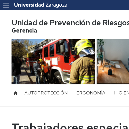
Unidad de Prevención de Riesgo
Gerencia
AUTOPROTECCIÓN
ERGONOMÍA
HIGIE
Acoso
Ruido
Laboral
Vibraci
Mediación
Trabajadores especia
de
Radiac