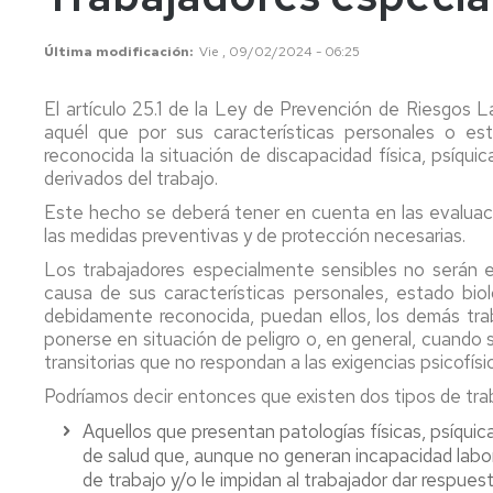
conflictos
ionizan
Última modificación
Vie , 09/02/2024 - 06:25
Ergonomía
Radiac
y
no
El artículo 25.1 de la Ley de Prevención de Riesgos 
Psicosociología
ionizan
aquél que por sus características personales o est
Aplicada.
FAQS
reconocida la situación de discapacidad física, psíqui
Contam
derivados del trabajo.
químic
Este hecho se deberá tener en cuenta en las evaluaci
Agente
las medidas preventivas y de protección necesarias.
biológi
Los trabajadores especialmente sensibles no serán 
causa de sus características personales, estado bioló
debidamente reconocida, puedan ellos, los demás tra
ponerse en situación de peligro o, en general, cuand
transitorias que no respondan a las exigencias psicofís
Podríamos decir entonces que existen dos tipos de tra
Aquellos que presentan patologías físicas, psíquic
de salud que, aunque no generan incapacidad labor
de trabajo y/o le impidan al trabajador dar respuest