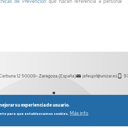
nicas de Prevención
que hacen referencia a personal
Cerbuna 12 50009- Zaragoza (España)
jefeuprl@unizar.es
9
mejorar su experiencia de usuario.
Más info
iento para que establezcamos cookies.
nes generales de uso
Política de Privacidad
Política de Cookies