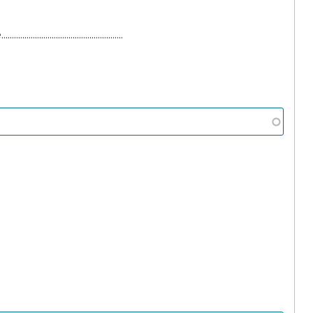
....................................