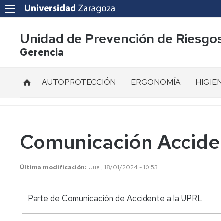
Unidad de Prevención de Riesgo
Gerencia
AUTOPROTECCIÓN
ERGONOMÍA
HIGIE
Acoso
Ruido
Laboral
Vibraci
Mediación
Comunicación Accide
de
Radiac
conflictos
ionizan
Última modificación
Jue , 18/01/2024 - 10:53
Ergonomía
Radiac
y
no
Psicosociología
ionizan
Parte de Comunicación de Accidente a la UPRL
Aplicada.
FAQS
Contam