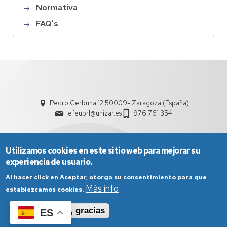
Normativa
FAQ's
Pedro Cerbuna 12 50009- Zaragoza (España)
jefeuprl@unizar.es
976 761 354
Utilizamos cookies en este sitio web para mejorar su
experiencia de usuario.
Al hacer click en Aceptar, otorga su consentimiento para que
Más info
establezcamos cookies.
Aviso Legal
Condiciones generales de uso
Aceptar
No, gracias
ES
Política de Privacidad
Política de Cookies
Política de Accesibilidad