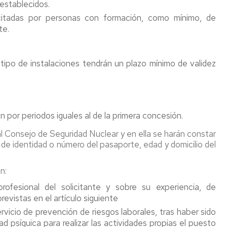
establecidos.
preconcepción
saludable,
químicos
icitadas por personas con formación, como mínimo, de
promoción
Solicitud
de
te.
Atmósfera
de
la
explosivas
cambio
salud
de
Seguridad
tipo de instalaciones tendrán un plazo mínimo de validez
puesto
Campañas
contra
temporal
de
incendios
por
salud
riesgo
Concurrenc
de
Normativa
de
n por periodos iguales al de la primera concesión.
embarazo
actividades
y/o
FAQ's
e al Consejo de Seguridad Nuclear y en ella se harán constar
lactancia
 de identidad o número del pasaporte, edad y domicilio del
natural
o
preconcepción
ón:
ofesional del solicitante y sobre su experiencia, de
evistas en el artículo siguiente
rvicio de prevención de riesgos laborales, tras haber sido
dad psíquica para realizar las actividades propias el puesto