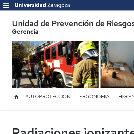
Unidad de Prevención de Riesgo
Gerencia
AUTOPROTECCIÓN
ERGONOMÍA
HIGIE
Acoso
Ruido
Laboral
Vibraci
Mediación
Radiaciones ionizante
de
Radiac