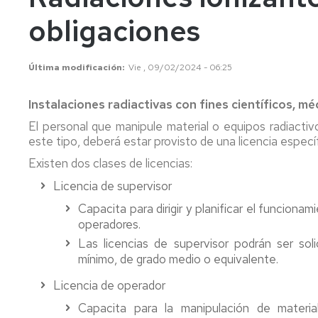
conflictos
ionizan
obligaciones
Ergonomía
Radiac
y
no
Última modificación
Vie , 09/02/2024 - 06:25
Psicosociología
ionizan
Aplicada.
FAQS
Contam
Instalaciones radiactivas con fines científicos, mé
químic
El personal que manipule material o equipos radiactivo
este tipo, deberá estar provisto de una licencia espec
Agente
biológi
Existen dos clases de licencias:
Licencia de supervisor
Capacita para dirigir y planificar el funcionam
operadores.
Las licencias de supervisor podrán ser soli
mínimo, de grado medio o equivalente.
Licencia de operador
Capacita para la manipulación de materia