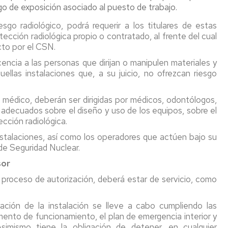
sgo de exposición asociado al puesto de trabajo.
sgo radiológico, podrá requerir a los titulares de estas
tección radiológica propio o contratado, al frente del cual
ecto por el CSN.
cencia a las personas que dirijan o manipulen materiales y
ellas instalaciones que, a su juicio, no ofrezcan riesgo
 médico, deberán ser dirigidas por médicos, odontólogos,
 adecuados sobre el diseño y uso de los equipos, sobre el
ección radiológica.
instalaciones, así como los operadores que actúen bajo su
 de Seguridad Nuclear.
sor
n proceso de autorización, deberá estar de servicio, como
ración de la instalación se lleve a cabo cumpliendo las
mento de funcionamiento, el plan de emergencia interior y
simismo tiene la obligación de detener, en cualquier