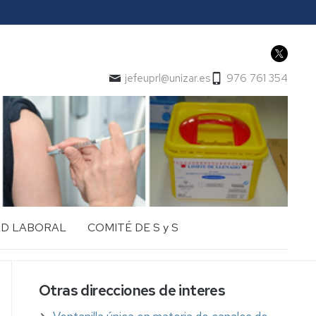
jefeuprl@unizar.es
976 761 354
AD LABORAL
COMITÉ DE S y S
Otras direcciones de interes