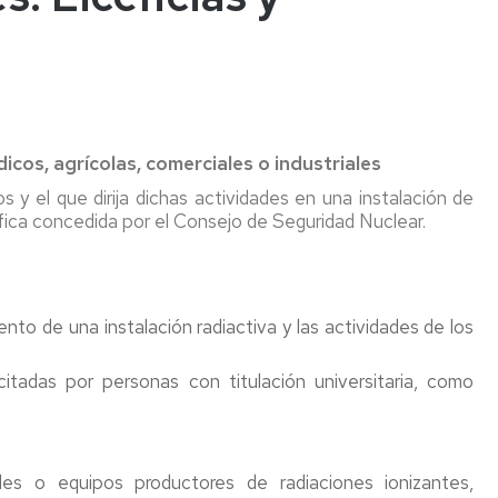
confinados
tes
Vigilancia
de
Trabajos
iones
la
en
Salud
altura
tes
Colectiva
Riesgo
inantes
dicos, agrícolas, comerciales o industriales
Botiquines
Eléctrico
os
s y el que dirija dichas actividades en una instalación de
ífica concedida por el Consejo de Seguridad Nuclear.
Riesgo
Comunicación
Maquinas
s
para
de
y
cos
el
situación
Equipos
embarazo
de
de
y/o
embarazo
Trabajo
iento de una instalación radiactiva y las actividades de los
lactancia
/
natural
parto
Equipos
reciente
citadas por personas con titulación universitaria, como
a
/
Trabajadores
presión
lactancia
especialmente
natural
sensibles
Almacenam
/
de
les o equipos productores de radiaciones ionizantes,
periodo
Empresa
productos