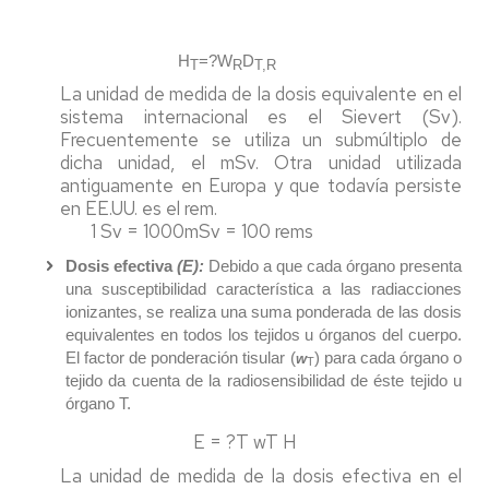
H
=?W
D
T
R
T,R
La unidad de medida de la dosis equivalente en el
sistema internacional es el Sievert (Sv).
Frecuentemente se utiliza un submúltiplo de
dicha unidad, el mSv. Otra unidad utilizada
antiguamente en Europa y que todavía persiste
en EE.UU. es el rem.
1 Sv = 1000mSv = 100 rems
Dosis efectiva
(E):
Debido a que cada órgano presenta
una susceptibilidad característica a las radiacciones
ionizantes, se realiza una suma ponderada de las dosis
equivalentes en todos los tejidos u órganos del cuerpo.
El factor de ponderación tisular (
) para cada órgano o
w
T
tejido da cuenta de la radiosensibilidad de éste tejido u
órgano T.
E = ?T wT H
La unidad de medida de la dosis efectiva en el