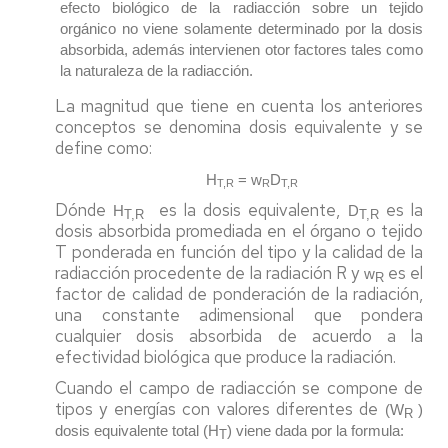
efecto biológico de la radiacción sobre un tejido
orgánico no viene solamente determinado por la dosis
absorbida, además intervienen otor factores tales como
la naturaleza de la radiacción.
La magnitud que tiene en cuenta los anteriores
conceptos se denomina dosis equivalente y se
define como:
H
= w
D
T,R
R
T,R
Dónde
es la dosis equivalente,
es la
H
D
T,R
T,R
dosis absorbida promediada en el órgano o tejido
T ponderada en función del tipo y la calidad de la
radiacción procedente de la radiación R y
es el
w
R
factor de calidad de ponderación de la radiación,
una constante adimensional que pondera
cualquier dosis absorbida de acuerdo a la
efectividad biológica que produce la radiación.
Cuando el campo de radiacción se compone de
tipos y energías con valores diferentes de
(W
)
R
dosis equivalente total (
H
) viene dada por la formula:
T